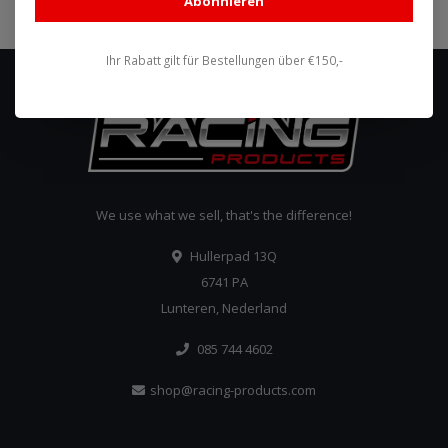
Abonnieren
Ihr Rabatt gilt für Bestellungen über €150,-
We use what we sell, that's the difference!
Hullerpad 13Q
6741 PA
Lunteren, Nederland
085 744 4602
shop@racing-products.com