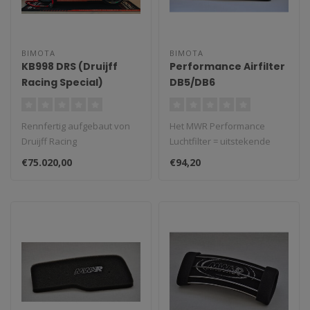
BIMOTA
BIMOTA
KB998 DRS (Druijff
Performance Airfilter
Racing Special)
DB5/DB6
Rennfertig aufgebaut von
Het MWR Performance
Druijff Racing
Luchtfilter = uitstekende
Motec M130-ECU mit
prestaties en max.
€75.020,00
€94,20
Superbike-Software
bescherming. Ge..
..