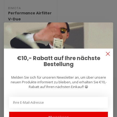
BIMOTA
Performance Airfilter
V-Due
Het MWR Performance
Luchtfilter = uitstekende
prestaties en max.
€77,26
bescherming. Ge..
€10,- Rabatt auf Ihre nächste
Bestellung
Melden Sie sich für unseren Newsletter an, um über unsere
neuen Produkte informiert zu bleiben, und erhalten Sie €10,-
Rabatt auf Ihren nächsten Einkauf! 😀
Abonnieren Sie unseren Newsletter
Bleibe auf dem Laufenden mit unseren Newsletter-Angeboten
Abonnieren