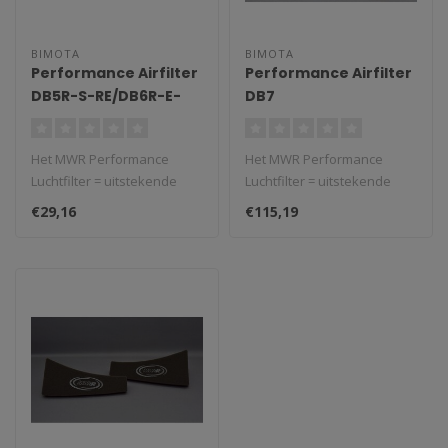
BIMOTA
BIMOTA
Performance Airfilter
Performance Airfilter
DB5R-S-RE/DB6R-E-
DB7
RE/Delirio
Het MWR Performance
Het MWR Performance
Luchtfilter = uitstekende
Luchtfilter = uitstekende
prestaties en max.
prestaties en max.
€29,16
€115,19
bescherming. Ge..
bescherming. Ge..