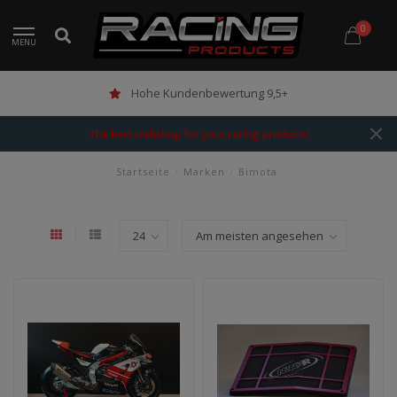
0
MENU
Hohe Kundenbewertung 9,5+
The best webshop for your racing products!
Startseite
/
Marken
/
Bimota