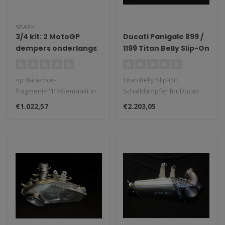
SPARK
3/4 kit: 2 MotoGP
Ducati Panigale 899 /
dempers onderlangs
1199 Titan Belly Slip-On
+ 1in2 pijp Ducati
Schalldämpfer 2011–
Monster 1200 (2016-
2020
<p data-mce-
Titan Belly Slip-On
2018)
fragment="1">Gemaakt in
Schalldämpfer für Ducati
Italië, Spark uitlaat
Panigale 899/1199 (2011–
€1.022,57
€2.203,05
systemen. Niet te geb..
2020)...