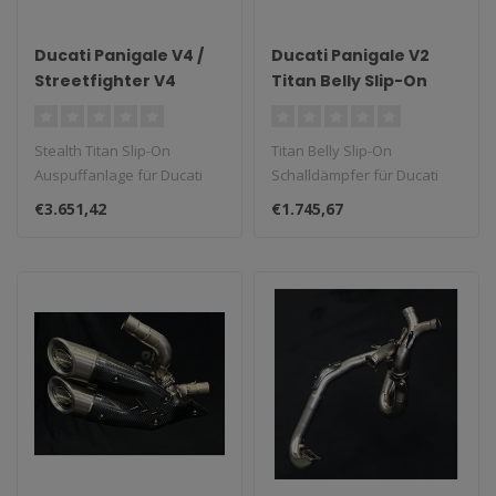
Ducati Panigale V4 /
Ducati Panigale V2
Streetfighter V4
Titan Belly Slip-On
Stealth Titan Slip-On
Schalldämpfer 2019–
Auspuffanlage
2024
Stealth Titan Slip-On
Titan Belly Slip-On
Auspuffanlage für Ducati
Schalldämpfer für Ducati
Panigale und Streetfighter
Panigale V2 (2019–2024)...
€3.651,42
€1.745,67
V4...