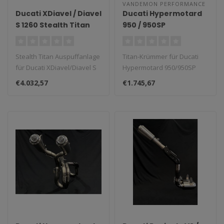
VANDEMON PERFORMANCE
Ducati XDiavel / Diavel
Ducati Hypermotard
S 1260 Stealth Titan
950 / 950SP
Auspuffanlage 2016–
Vandemon Titan
2023
Krümmer 2019–2024
Stealth Titan Auspuffanlage
Titan-Krümmer für Ducati
für Ducati XDiavel/Diavel S
Hypermotard 950/950SP
1260 (2016–2023)...
(2019–2024).
€4.032,57
€1.745,67