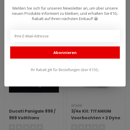
2017) Aluminium
Hochgelegte Titan
Race-Tech Slip-On
Slip-On
Melden Sie sich für unseren Newsletter an, um über unsere
Auspuff für Arrow Ducati
Hochgelegte Titan Slip-On
neuen Produkte informiert zu bleiben, und erhalten Sie €10,-
Auspuffanlage
Rabatt auf Ihren nächsten Einkauf! 😀
Multistrada 1200 / 1200S
Auspuffanlage für Ducati
(2015–2017) Aluminium
Panigale und Streetfighter
€437,32
€3.498,96
€496,95
Race-..
V..
Abonnieren
Ihr Rabatt gilt für Bestellungen über €150,-
SPARK
Ducati Panigale 899 /
3/4e Kit: TITANIUM
959 Volltitans
Voorbochten + 2 Dyno
Auspuffanlage
Dempers Ducati