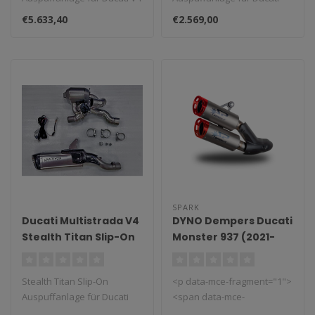
2024
Panigale / Streetfighter
Monster 937.
€5.633,40
€2.569,00
(2023–20..
SPARK
Ducati Multistrada V4
DYNO Dempers Ducati
Stealth Titan Slip-On
Monster 937 (2021-
Auspuffanlage
2024)
Stealth Titan Slip-On
<p data-mce-fragment="1">
Auspuffanlage für Ducati
<span data-mce-
Multistrada V4...
fragment="1">Gemaakt in