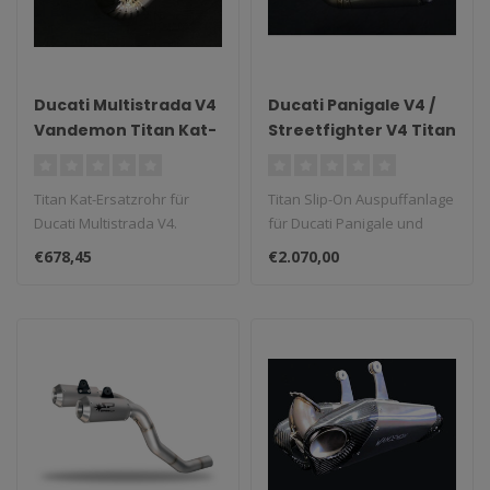
Ducati Multistrada V4
Ducati Panigale V4 /
Vandemon Titan Kat-
Streetfighter V4 Titan
Ersatz-
Slip-On
Verbindungsrohr
Auspuffanlage 2018–
Titan Kat-Ersatzrohr für
Titan Slip-On Auspuffanlage
2024
Ducati Multistrada V4.
für Ducati Panigale und
Streetfighter V4 (2018–20..
€678,45
€2.070,00