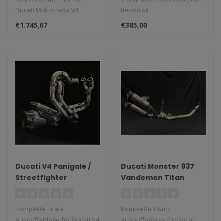
Ducati Multistrada V4.
tie-rod kit
€1.745,67
€385,00
Ducati V4 Panigale /
Ducati Monster 937
Streetfighter
Vandemon Titan
Vandemon Titan
Komplett-
Komplett-
Auspuffanlage
Komplette Titan-
Komplette Titan-
Auspuffanlage 2023–
Auspuffanlage für Ducati V4
Auspuffanlage für Ducati